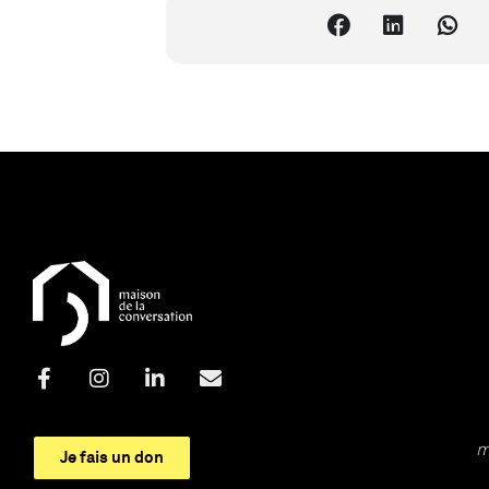
m
Je fais un don