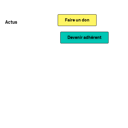
Faire un don
Actus
Devenir adhérent