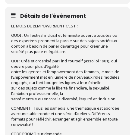
Détails de l'événement
LE MOIS DE L’EMPOWERMENT C’EST :
QUOI : Un festival inclusif et féministe ouvert à tous·tes où
des expert·e·s prennent la parole sur des sujets sociétaux
dont on a besoin de parler davantage pour créer une
société plus juste et égalitaire.
QUI : Créé et organisé par Find Yourself (asso loi 1901), qui
oeuvre pour plus d’égalité
entre les genres et l’empowerment des femmes, le mois de
l’Empowerment met en lumière de nouveaux rôles modèles
engagés, qui font bouger les lignes à leur échelle
sur des sujets comme la liberté financière, la sexualité,
l’ambition professionnelle, la
santé mentale ou encore la diversité, l’équité et l’inclusion.
COMMENT : Tous les samedis, une thématique est abordée
avec une table ronde et une série d’ateliers. Différents
formats pour réfléchir, échanger et agir ensemble en toute
convivialité !
CODE PROMO sur demande