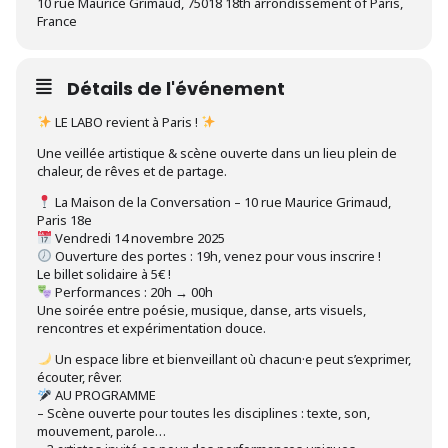
10 rue Maurice Grimaud, 75018 18th arrondissement of Paris,
France
Détails de l'événement
LE LABO revient à Paris !
Une veillée artistique & scène ouverte dans un lieu plein de
chaleur, de rêves et de partage.
La Maison de la Conversation – 10 rue Maurice Grimaud,
Paris 18e
Vendredi 14 novembre 2025
Ouverture des portes : 19h, venez pour vous inscrire !
Le billet solidaire à 5€ !
Performances : 20h → 00h
Une soirée entre poésie, musique, danse, arts visuels,
rencontres et expérimentation douce.
Un espace libre et bienveillant où chacun·e peut s’exprimer,
écouter, rêver.
AU PROGRAMME
– Scène ouverte pour toutes les disciplines : texte, son,
mouvement, parole…