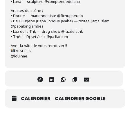
• Lana — sculpture @comptenuedelana
Artistes de scène :
• Florine — marionnettiste @fichupseudo
• Paul Eugène (Papa Longue Jambe) — textes, jams, slam
@papalongjambes
• Luz de la Trik — drag show @luzdelatrik
• Théo – Dj set / mix @pa1ladium
Avec la hâte de vous retrouver !!
VISUELS
@lou.nae
CALENDRIER
CALENDRIER GOOGLE