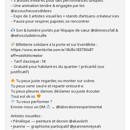
– 3 artistes invité·es pour des performances uniques
– Une animation tendre & engagée par les
@accoucheusesdidees
– Expo de 3 artistes visuel·les + stands d’artisans-créateur·ices
– Pause pour respirer, papoter, se rencontrer
Son & lumière portés par l’équipe de cœur @dimnessfall &
@whossladebrouille
Billetterie solidaire à la porte et sur EventBrite :
https://www.eventbrite.com/e/1845416373049?
aff=oddtdtcreator
– Tarif classique : 5€
– Gratuité pour habitant·es du quartier / précarité (sur
justificatif)
Tu peux juste regarder, ou monter sur scène.
Tu peux venir seul·e et repartir entouré·e.
Tu peux pleurer, danser, déclamer ou juste écouter.
Tout est ok ici.
Tu veux performer ?
Envoie-nous un DM
→ @laboratoireexperimental
Artistes visuelles :
• Pénélope — peinture et dessin @akaviiinh
• Jeanne — graphisme participatif @jeannemotyeah