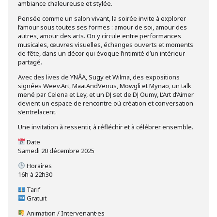
ambiance chaleureuse et stylée.
Pensée comme un salon vivant, la soirée invite à explorer
l’amour sous toutes ses formes : amour de soi, amour des
autres, amour des arts. On y circule entre performances
musicales, œuvres visuelles, échanges ouverts et moments
de fête, dans un décor qui évoque l’intimité d’un intérieur
partagé.
Avec des lives de YNÂA, Sugy et Wilma, des expositions
signées Weev.Art, MaatAndVenus, Mowgli et Mynao, un talk
mené par Celena et Ley, et un DJ set de DJ Oumy, L’Art d’Aimer
devient un espace de rencontre où création et conversation
s’entrelacent.
Une invitation à ressentir, à réfléchir et à célébrer ensemble.
Date
Samedi 20 décembre 2025
Horaires
16h à 22h30
Tarif
Gratuit
Animation / Intervenant·es