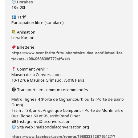
Horaires
18h-20h
Tarif
Participation libre (sur place)
Animation
Lena Karson
Billetterie
https://www.eventbrite.fr/e/laboratoire-des-conflictualites-
tickets-1984963638677?aff=FB
Comment venir ?
Maison de la Conversation
10-12 rue Maurice Grimaud, 75018 Paris
Transports en commun recommandés
Métro : lignes 4 (Porte de Clignancourt) ou 13 (Porte de Saint-
Ouen)
Tram : T3B, arrêt Angélique Compoint – Porte de Montmartre
Bus : lignes 60 et 95, arrêt René Binet
Instagram : @iciconversation
Site web : maisondelaconversation.org
https://www.facebook.com/events/1988333128715427/?