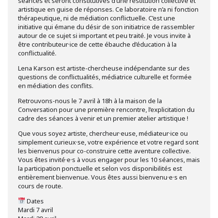
séances et seront constitutives d’une restitution collective et
artistique en guise de réponses. Ce laboratoire n’a ni fonction
thérapeutique, ni de médiation conflictuelle. C’est une
initiative qui émane du désir de son initiatrice de rassembler
autour de ce sujet si important et peu traité. Je vous invite à
être contributeur·ice de cette ébauche d’éducation à la
conflictualité.
Lena Karson est artiste-chercheuse indépendante sur des
questions de conflictualités, médiatrice culturelle et formée
en médiation des conflits.
Retrouvons-nous le 7 avril à 18h à la maison de la
Conversation pour une première rencontre, l’explicitation du
cadre des séances à venir et un premier atelier artistique !
Que vous soyez artiste, chercheur·euse, médiateur·ice ou
simplement curieux·se, votre expérience et votre regard sont
les bienvenus pour co-construire cette aventure collective.
Vous êtes invité·e·s à vous engager pour les 10 séances, mais
la participation ponctuelle et selon vos disponibilités est
entièrement bienvenue. Vous êtes aussi bienvenu·e·s en
cours de route.
Dates
Mardi 7 avril