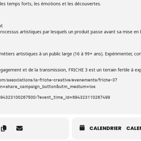
es temps forts, les émotions et les découvertes.
nt
ocessus artistiques par lesquels un produit passe avant sa mise en l
 métiers artistiques à un public large (16 à 99+ ans). Expérimenter, co
engagement et de la transmission, FRICHE 3 est un terrain fertile à exp
om/associations/la-friche-creative/evenements/friche-3?
n=share_campaign_button&utm_medium=ios
/694323100267500/?event_time_id=694323110267499
CALENDRIER
CALE