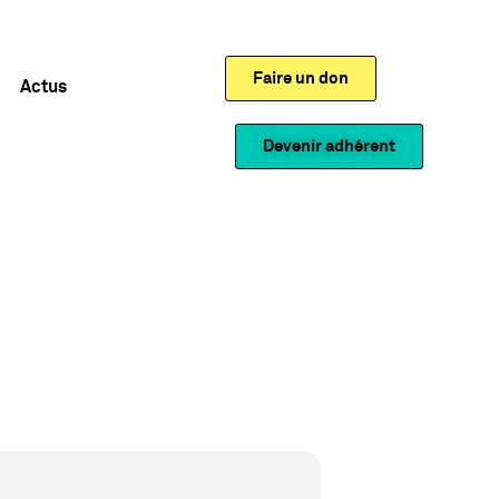
Faire un don
Actus
Devenir adhérent