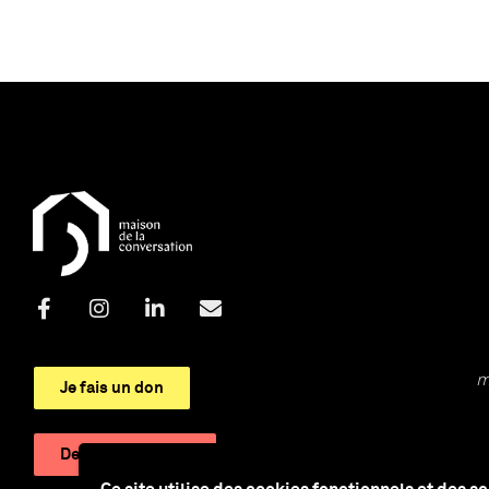
m
Je fais un don
Devenir adhérent