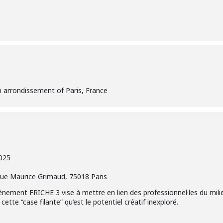
 arrondissement of Paris, France
025
rue Maurice Grimaud, 75018 Paris
vénement FRICHE 3 vise à mettre en lien des professionnel·les du mili
 cette “case filante” qu’est le potentiel créatif inexploré.