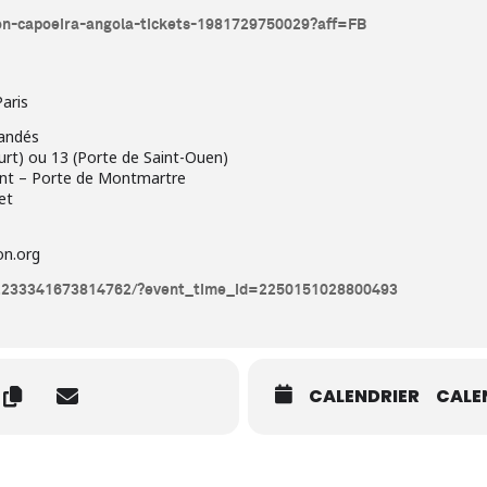
tion-capoeira-angola-tickets-1981729750029?aff=FB
aris
andés
ourt) ou 13 (Porte de Saint-Ouen)
int – Porte de Montmartre
et
on.org
/2233341673814762/?event_time_id=2250151028800493
CALENDRIER
CALE