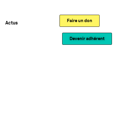
Faire un don
Actus
Devenir adhérent