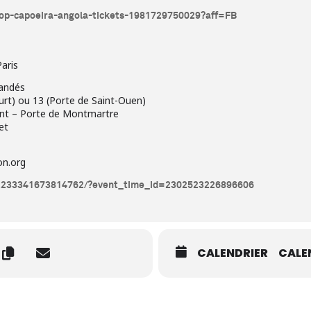
hop-capoeira-angola-tickets-1981729750029?aff=FB
aris
andés
ourt) ou 13 (Porte de Saint-Ouen)
int – Porte de Montmartre
et
on.org
/2233341673814762/?event_time_id=2302523226896606
CALENDRIER
CALE