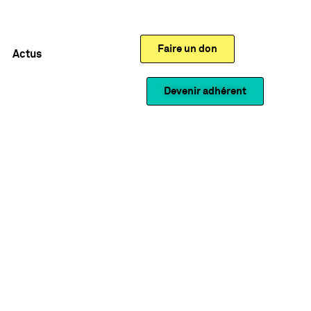
Faire un don
Actus
Devenir adhérent