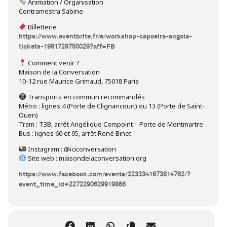
Animation / Organisation
Contramestra Sabine
Billetterie
https://www.eventbrite.fr/e/workshop-capoeira-angola-
tickets-1981729750029?aff=FB
Comment venir ?
Maison de la Conversation
10-12 rue Maurice Grimaud, 75018 Paris
Transports en commun recommandés
Métro : lignes 4 (Porte de Clignancourt) ou 13 (Porte de Saint-
Ouen)
Tram : T3B, arrêt Angélique Compoint – Porte de Montmartre
Bus : lignes 60 et 95, arrêt René Binet
Instagram : @iciconversation
Site web : maisondelaconversation.org
https://www.facebook.com/events/2233341673814762/?
event_time_id=2272290629919866