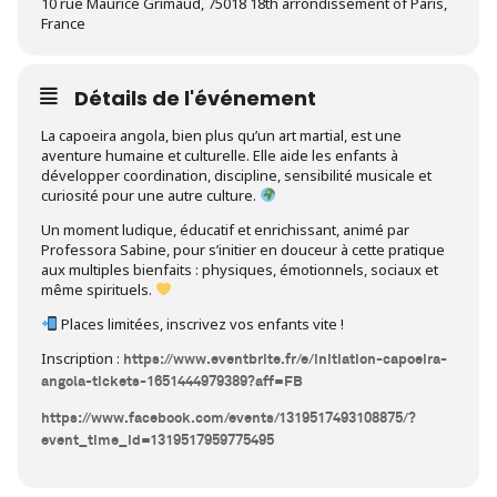
10 rue Maurice Grimaud, 75018 18th arrondissement of Paris,
France
Détails de l'événement
La capoeira angola, bien plus qu’un art martial, est une
aventure humaine et culturelle. Elle aide les enfants à
développer coordination, discipline, sensibilité musicale et
curiosité pour une autre culture.
Un moment ludique, éducatif et enrichissant, animé par
Professora Sabine, pour s’initier en douceur à cette pratique
aux multiples bienfaits : physiques, émotionnels, sociaux et
même spirituels.
Places limitées, inscrivez vos enfants vite !
Inscription :
https://www.eventbrite.fr/e/initiation-capoeira-
angola-tickets-1651444979389?aff=FB
https://www.facebook.com/events/1319517493108875/?
event_time_id=1319517959775495