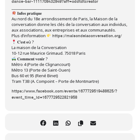
dance-bar-1111708432849?aff=oddtdtcreator
_____________________________________________
𝐈𝐧𝐟𝐨𝐬 𝐩𝐫𝐚𝐭𝐢𝐪𝐮𝐞
Au nord du 18e arrondissement de Paris, la Maison de la
conversation donne les clés de la conversation aux individus,
aux associations, aux entreprises et aux communautés.
Plus d’information
https://maisondelaconversation.org/
𝐂’𝐞𝐬𝐭 𝐨ù ?
La maison de la Conversation
10-12 rue Maurice Grimaud. 75018 Paris
𝐂𝐨𝐦𝐦𝐞𝐧𝐭 𝐯𝐞𝐧𝐢𝐫 ?
Métro 4 (Porte de Clignancourt)
Métro 13 (Porte de Saint-Ouen)
Bus 60 et 95 (René Binet)
Tram T3B (A. Compoint – Porte de Montmartre)
https://www.facebook.com/events/1677729519488625/?
event_time_id=1677729522821958