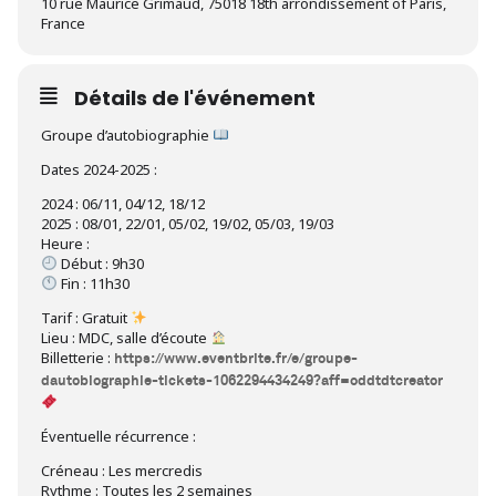
10 rue Maurice Grimaud, 75018 18th arrondissement of Paris,
France
Détails de l'événement
Groupe d’autobiographie
Dates 2024-2025 :
2024 : 06/11, 04/12, 18/12
2025 : 08/01, 22/01, 05/02, 19/02, 05/03, 19/03
Heure :
Début : 9h30
Fin : 11h30
Tarif : Gratuit
Lieu : MDC, salle d’écoute
Billetterie :
https://www.eventbrite.fr/e/groupe-
dautobiographie-tickets-1062294434249?aff=oddtdtcreator
Éventuelle récurrence :
Créneau : Les mercredis
Rythme : Toutes les 2 semaines