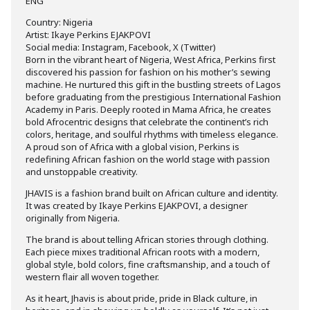
ENG
Country: Nigeria
Artist: Ikaye Perkins EJAKPOVI
Social media: Instagram, Facebook, X (Twitter)
Born in the vibrant heart of Nigeria, West Africa, Perkins first
discovered his passion for fashion on his mother’s sewing
machine. He nurtured this gift in the bustling streets of Lagos
before graduating from the prestigious International Fashion
Academy in Paris. Deeply rooted in Mama Africa, he creates
bold Afrocentric designs that celebrate the continent’s rich
colors, heritage, and soulful rhythms with timeless elegance.
A proud son of Africa with a global vision, Perkins is
redefining African fashion on the world stage with passion
and unstoppable creativity.
JHAVIS is a fashion brand built on African culture and identity.
It was created by Ikaye Perkins EJAKPOVI, a designer
originally from Nigeria.
The brand is about telling African stories through clothing.
Each piece mixes traditional African roots with a modern,
global style, bold colors, fine craftsmanship, and a touch of
western flair all woven together.
As it heart, Jhavis is about pride, pride in Black culture, in