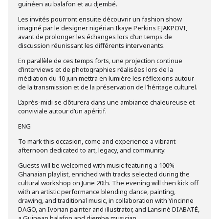
guinéen au balafon et au djembé.
Les invités pourront ensuite découvrir un fashion show
imaginé par le designer nigérian Ikaye Perkins EJAKPOVI,
avant de prolonger les échanges lors d’un temps de
discussion réunissant les différents intervenants.
En parallèle de ces temps forts, une projection continue
d’interviews et de photographies réalisées lors de la
médiation du 10 juin mettra en lumière les réflexions autour
de la transmission et de la préservation de l’héritage culturel.
L’après-midi se clôturera dans une ambiance chaleureuse et
conviviale autour d’un apéritif.
ENG
To mark this occasion, come and experience a vibrant
afternoon dedicated to art, legacy, and community.
Guests will be welcomed with music featuring a 100%
Ghanaian playlist, enriched with tracks selected during the
cultural workshop on June 20th. The evening will then kick off
with an artistic performance blending dance, painting,
drawing, and traditional music, in collaboration with Yincinne
DAGO, an Ivorian painter and illustrator, and Lansiné DIABATÉ,
a Guinean balafon and djembe musician.