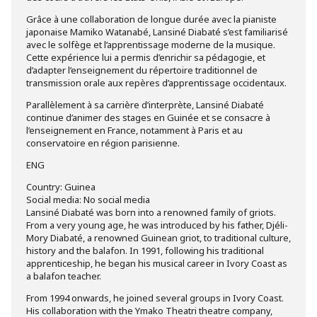
Grâce à une collaboration de longue durée avec la pianiste
japonaise Mamiko Watanabé, Lansiné Diabaté s’est familiarisé
avec le solfège et l’apprentissage moderne de la musique.
Cette expérience lui a permis d’enrichir sa pédagogie, et
d’adapter l’enseignement du répertoire traditionnel de
transmission orale aux repères d’apprentissage occidentaux.
Parallèlement à sa carrière d’interprète, Lansiné Diabaté
continue d’animer des stages en Guinée et se consacre à
l’enseignement en France, notamment à Paris et au
conservatoire en région parisienne.
ENG
Country: Guinea
Social media: No social media
Lansiné Diabaté was born into a renowned family of griots.
From a very young age, he was introduced by his father, Djéli-
Mory Diabaté, a renowned Guinean griot, to traditional culture,
history and the balafon. In 1991, following his traditional
apprenticeship, he began his musical career in Ivory Coast as
a balafon teacher.
From 1994 onwards, he joined several groups in Ivory Coast.
His collaboration with the Ymako Theatri theatre company,