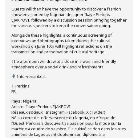
Guests will then have the opportunity to discover a fashion
show envisioned by Nigerian designer Ikaye Perkins
EJAKPOVI, followed by a discussion session bringing together
the various speakers to keep the conversation going.
Alongside these highlights, a continuous screening of
interviews and photographs taken during the cultural
workshop on June 10th will highlight reflections on the
transmission and preservation of cultural heritage.
The afternoon will draw to a close in a warm and friendly
atmosphere over a social drink and refreshments.
Intervenant.e.s
1. Perkins
FR
Pays : Nigeria
Artiste : Ikaye Perkins EJAKPOVI
Réseaux sociaux : Instagram, Facebook, X (Twitter)
Né au cœur de l’effervescence du Nigeria, en Afrique de
l’Ouest, Perkins a découvert sa passion pour la mode sur la
machine à coudre de sa mère. Il a cultivé ce don dans les rues
animées de Lagos avant d’obtenir son diplôme à la