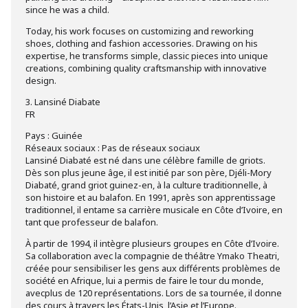
since he was a child.
Today, his work focuses on customizing and reworking
shoes, clothing and fashion accessories. Drawing on his
expertise, he transforms simple, classic pieces into unique
creations, combining quality craftsmanship with innovative
design.
3. Lansiné Diabate
FR
Pays : Guinée
Réseaux sociaux : Pas de réseaux sociaux
Lansiné Diabaté est né dans une célèbre famille de griots.
Dès son plus jeune âge, il est initié par son père, Djéli-Mory
Diabaté, grand griot guinez-en, à la culture traditionnelle, à
son histoire et au balafon. En 1991, après son apprentissage
traditionnel, il entame sa carrière musicale en Côte d’Ivoire, en
tant que professeur de balafon.
À partir de 1994, il intègre plusieurs groupes en Côte d’Ivoire.
Sa collaboration avec la compagnie de théâtre Ymako Theatri,
créée pour sensibiliser les gens aux différents problèmes de
société en Afrique, lui a permis de faire le tour du monde,
avecplus de 120 représentations. Lors de sa tournée, il donne
des cours à travers les États-Unis, l’Asie et l’Europe.