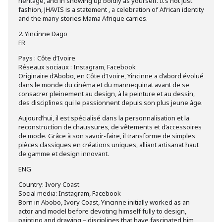
heritage, and in showing up boldly as yourself. It’s not just
fashion, JHAVIS is a statement , a celebration of African identity
and the many stories Mama Afrique carries.
2. Yincinne Dago
FR
Pays : Côte d’Ivoire
Réseaux sociaux : Instagram, Facebook
Originaire d’Abobo, en Côte d’Ivoire, Yincinne a d’abord évolué
dans le monde du cinéma et du mannequinat avant de se
consacrer pleinement au design, à la peinture et au dessin,
des disciplines qui le passionnent depuis son plus jeune âge.
Aujourd’hui, il est spécialisé dans la personnalisation et la
reconstruction de chaussures, de vêtements et d’accessoires
de mode. Grâce à son savoir-faire, il transforme de simples
pièces classiques en créations uniques, alliant artisanat haut
de gamme et design innovant.
ENG
Country: Ivory Coast
Social media: Instagram, Facebook
Born in Abobo, Ivory Coast, Yincinne initially worked as an
actor and model before devoting himself fully to design,
painting and drawing – disciplines that have fascinated him