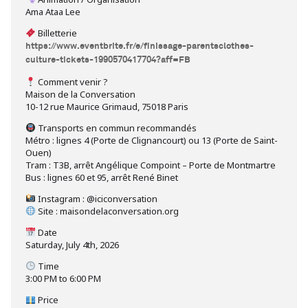
Ama Ataa Lee
Billetterie
https://www.eventbrite.fr/e/finissage-parentsclothes-
culture-tickets-1990570417704?aff=FB
Comment venir ?
Maison de la Conversation
10-12 rue Maurice Grimaud, 75018 Paris
Transports en commun recommandés
Métro : lignes 4 (Porte de Clignancourt) ou 13 (Porte de Saint-
Ouen)
Tram : T3B, arrêt Angélique Compoint – Porte de Montmartre
Bus : lignes 60 et 95, arrêt René Binet
Instagram : @iciconversation
Site : maisondelaconversation.org
Date
Saturday, July 4th, 2026
Time
3:00 PM to 6:00 PM
Price