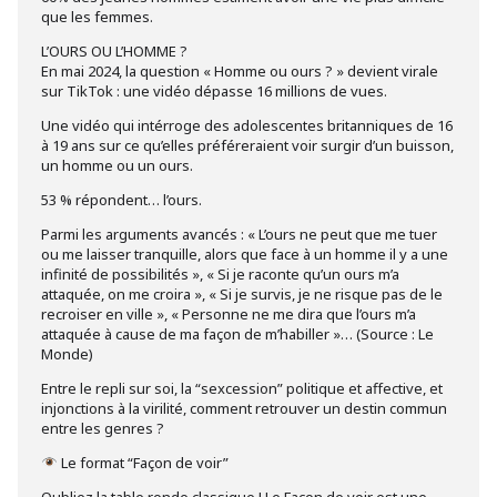
que les femmes.
L’OURS OU L’HOMME ?
En mai 2024, la question « Homme ou ours ? » devient virale
sur TikTok : une vidéo dépasse 16 millions de vues.
Une vidéo qui intérroge des adolescentes britanniques de 16
à 19 ans sur ce qu’elles préféreraient voir surgir d’un buisson,
un homme ou un ours.
53 % répondent… l’ours.
Parmi les arguments avancés : « L’ours ne peut que me tuer
ou me laisser tranquille, alors que face à un homme il y a une
infinité de possibilités », « Si je raconte qu’un ours m’a
attaquée, on me croira », « Si je survis, je ne risque pas de le
recroiser en ville », « Personne ne me dira que l’ours m’a
attaquée à cause de ma façon de m’habiller »… (Source : Le
Monde)
Entre le repli sur soi, la “sexcession” politique et affective, et
injonctions à la virilité, comment retrouver un destin commun
entre les genres ?
Le format “Façon de voir”