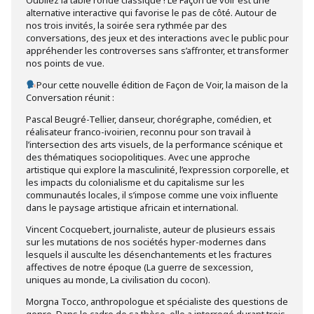
Oubliez la table ronde classique ! Le Façon de voir est une
alternative interactive qui favorise le pas de côté. Autour de
nos trois invités, la soirée sera rythmée par des
conversations, des jeux et des interactions avec le public pour
appréhender les controverses sans s’affronter, et transformer
nos points de vue.
Pour cette nouvelle édition de Façon de Voir, la maison de la
Conversation réunit :
Pascal Beugré-Tellier, danseur, chorégraphe, comédien, et
réalisateur franco-ivoirien, reconnu pour son travail à
l’intersection des arts visuels, de la performance scénique et
des thématiques sociopolitiques. Avec une approche
artistique qui explore la masculinité, l’expression corporelle, et
les impacts du colonialisme et du capitalisme sur les
communautés locales, il s’impose comme une voix influente
dans le paysage artistique africain et international.
Vincent Cocquebert, journaliste, auteur de plusieurs essais
sur les mutations de nos sociétés hyper-modernes dans
lesquels il ausculte les désenchantements et les fractures
affectives de notre époque (La guerre de sexcession,
uniques au monde, La civilisation du cocon).
Morgna Tocco, anthropologue et spécialiste des questions de