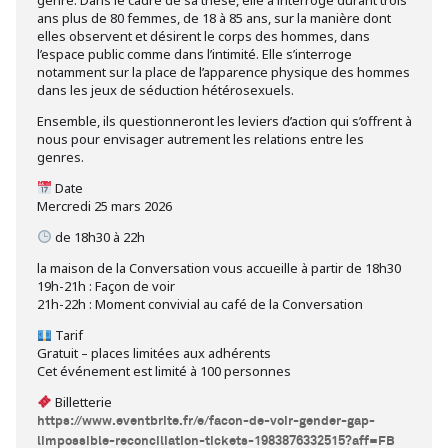
genre. Dans le cadre de sa thèse, elle a interrogé durant trois
ans plus de 80 femmes, de 18 à 85 ans, sur la manière dont
elles observent et désirent le corps des hommes, dans
l’espace public comme dans l’intimité. Elle s’interroge
notamment sur la place de l’apparence physique des hommes
dans les jeux de séduction hétérosexuels.
Ensemble, ils questionneront les leviers d’action qui s’offrent à
nous pour envisager autrement les relations entre les
genres.
Date
Mercredi 25 mars 2026
de 18h30 à 22h
la maison de la Conversation vous accueille à partir de 18h30
19h-21h : Façon de voir
21h-22h : Moment convivial au café de la Conversation
Tarif
Gratuit – places limitées aux adhérents
Cet événement est limité à 100 personnes
Billetterie
https://www.eventbrite.fr/e/facon-de-voir-gender-gap-
limpossible-reconciliation-tickets-1983876332515?aff=FB