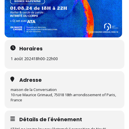
Horaires
1 août 2024
18h00
-
22h00
Adresse
maison de la Conversation
10 rue Maurice Grimaud, 75018 18th arrondissement of Paris,
France
Détails de l'événement
“Tété pa jen tro lou pou lèstomak ” exposition de NouN