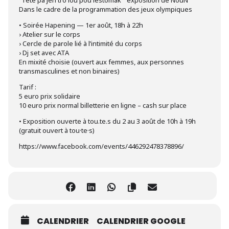
Dans le cadre de la programmation des jeux olympiques
• Soirée Hapening — 1er août, 18h à 22h
› Atelier sur le corps
› Cercle de parole lié à l’intimité du corps
› Dj set avec ATA
En mixité choisie (ouvert aux femmes, aux personnes
transmasculines et non binaires)
Tarif :
5 euro prix solidaire
10 euro prix normal billetterie en ligne – cash sur place
• Exposition ouverte à tou.te.s du 2 au 3 août de 10h à 19h
(gratuit ouvert à tou·te·s)
https://www.facebook.com/events/446292478378896/
CALENDRIER
CALENDRIER GOOGLE