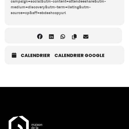
campaign=social&utm-content=attendeeshare&utm-
medium=discovery&utm-term=listing&utm-
source=cp&aff=ebdsshcopyurl
CALENDRIER
CALENDRIER GOOGLE