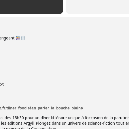
mangeant
25€
.fr/diner-foodistan-parler-la-bouche-pleine
dès 18h30 pour un dîner littéraire unique à l’occasion de la parution
es éditions Argyll. Plongez dans un univers de science-fiction tout e
 la maison de la Conversation.