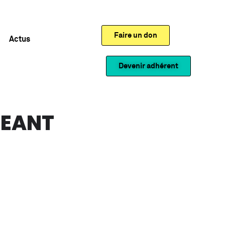
Faire un don
Actus
Devenir adhérent
GEANT