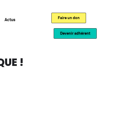
Faire un don
Actus
Devenir adhérent
QUE !