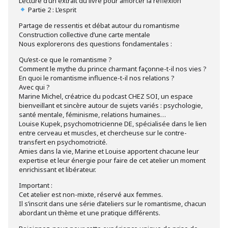
Lecture d’un extrait du livre pour amorcer la réflexion
Partie 2 : L’esprit
Partage de ressentis et débat autour du romantisme
Construction collective d’une carte mentale
Nous explorerons des questions fondamentales :
Qu’est-ce que le romantisme ?
Comment le mythe du prince charmant façonne-t-il nos vies ?
En quoi le romantisme influence-t-il nos relations ?
Avec qui ?
Marine Michel, créatrice du podcast CHEZ SOI, un espace
bienveillant et sincère autour de sujets variés : psychologie,
santé mentale, féminisme, relations humaines…
Louise Kupek, psychomotricienne DE, spécialisée dans le lien
entre cerveau et muscles, et chercheuse sur le contre-
transfert en psychomotricité.
Amies dans la vie, Marine et Louise apportent chacune leur
expertise et leur énergie pour faire de cet atelier un moment
enrichissant et libérateur.
Important :
Cet atelier est non-mixte, réservé aux femmes.
Il s’inscrit dans une série d’ateliers sur le romantisme, chacun
abordant un thème et une pratique différents.