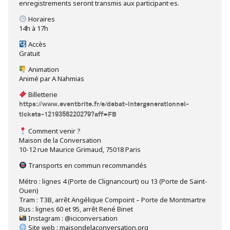
enregistrements seront transmis aux participant·es.
Horaires
14h à 17h
Accès
Gratuit
Animation
Animé par A Nahmias
Billetterie
https://www.eventbrite.fr/e/debat-intergenerationnel-
tickets-1219356220279?aff=FB
Comment venir ?
Maison de la Conversation
10-12 rue Maurice Grimaud, 75018 Paris
Transports en commun recommandés
Métro : lignes 4 (Porte de Clignancourt) ou 13 (Porte de Saint-
Ouen)
Tram : T3B, arrêt Angélique Compoint – Porte de Montmartre
Bus : lignes 60 et 95, arrêt René Binet
Instagram : @iciconversation
Site web : maisondelaconversation.org