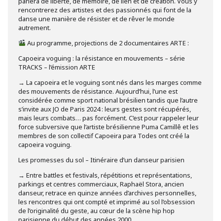
parlera de liberté, de mémoire, de lien et de création. Vous y
rencontrerez des artistes et des passionnés qui font de la
danse une manière de résister et de rêver le monde
autrement.
Au programme, projections de 2 documentaires ARTE :
Capoeira voguing : la résistance en mouvements – série
TRACKS – l’émission ARTE
→ La capoeira et le voguing sont nés dans les marges comme
des mouvements de résistance. Aujourd’hui, l’une est
considérée comme sport national brésilien tandis que l’autre
s’invite aux JO de Paris 2024 : leurs gestes sont récupérés,
mais leurs combats… pas forcément. C’est pour rappeler leur
force subversive que l’artiste brésilienne Puma Camillê et les
membres de son collectif Capoeira para Todes ont créé la
capoeira voguing.
Les promesses du sol – ​​Itinéraire d’un danseur parisien
→ Entre battles et festivals, répétitions et représentations,
parkings et centres commerciaux, Raphaël Stora, ancien
danseur, retrace en quinze années d’archives personnelles,
les rencontres qui ont compté et imprimé au sol l’obsession
de l’originalité du geste, au cœur de la scène hip hop
parisienne du début des années 2000.