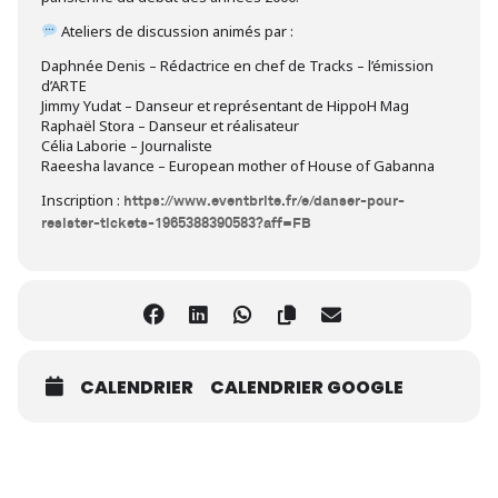
Ateliers de discussion animés par :
Daphnée Denis – Rédactrice en chef de Tracks – l’émission
d’ARTE
Jimmy Yudat – Danseur et représentant de HippoH Mag
Raphaël Stora – Danseur et réalisateur
Célia Laborie – Journaliste
Raeesha lavance – European mother of House of Gabanna
Inscription :
https://www.eventbrite.fr/e/danser-pour-
resister-tickets-1965388390583?aff=FB
CALENDRIER
CALENDRIER GOOGLE