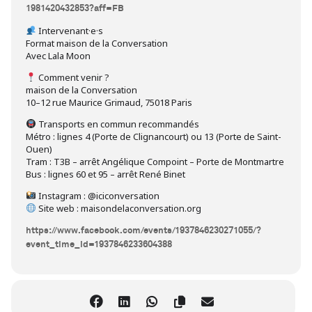
1981420432853?aff=FB
Intervenant·e·s
Format maison de la Conversation
Avec Lala Moon
Comment venir ?
maison de la Conversation
10–12 rue Maurice Grimaud, 75018 Paris
Transports en commun recommandés
Métro : lignes 4 (Porte de Clignancourt) ou 13 (Porte de Saint-
Ouen)
Tram : T3B – arrêt Angélique Compoint – Porte de Montmartre
Bus : lignes 60 et 95 – arrêt René Binet
Instagram : @iciconversation
Site web : maisondelaconversation.org
https://www.facebook.com/events/1937846230271055/?
event_time_id=1937846233604388