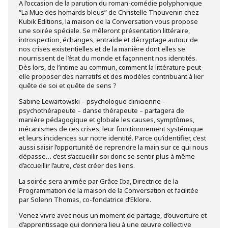
A l’occasion de la parution du roman-comédie polyphonique
“La Mue des homards bleus” de Christelle Thouvenin chez
Kubik Editions, la maison de la Conversation vous propose
une soirée spéciale. Se mêleront présentation littéraire,
introspection, échanges, entraide et décryptage autour de
nos crises existentielles et de la manière dont elles se
nourrissent de l’état du monde et façonnent nos identités.
Dès lors, de l’intime au commun, comment la littérature peut-
elle proposer des narratifs et des modèles contribuant à lier
quête de soi et quête de sens ?
Sabine Lewartowski – psychologue clinicienne –
psychothérapeute – danse thérapeute – partagera de
manière pédagogique et globale les causes, symptômes,
mécanismes de ces crises, leur fonctionnement systémique
et leurs incidences sur notre identité. Parce qu’identifier, c’est
aussi saisir l’opportunité de reprendre la main sur ce qui nous
dépasse… c’est s’accueillir soi donc se sentir plus à même
d’accueillir l’autre, c’est créer des liens.
La soirée sera animée par Grâce Iba, Directrice de la
Programmation de la maison de la Conversation et facilitée
par Solenn Thomas, co-fondatrice d’Eklore.
Venez vivre avec nous un moment de partage, d’ouverture et
d’apprentissage qui donnera lieu à une œuvre collective