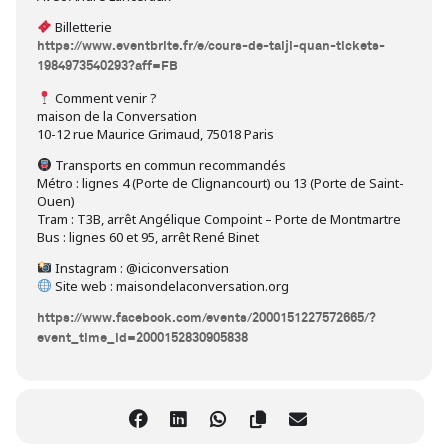
Billetterie
https://www.eventbrite.fr/e/cours-de-taiji-quan-tickets-
1984973540293?aff=FB
Comment venir ?
maison de la Conversation
10-12 rue Maurice Grimaud, 75018 Paris
Transports en commun recommandés
Métro : lignes 4 (Porte de Clignancourt) ou 13 (Porte de Saint-
Ouen)
Tram : T3B, arrêt Angélique Compoint – Porte de Montmartre
Bus : lignes 60 et 95, arrêt René Binet
Instagram : @iciconversation
Site web : maisondelaconversation.org
https://www.facebook.com/events/2000151227572665/?
event_time_id=2000152830905838