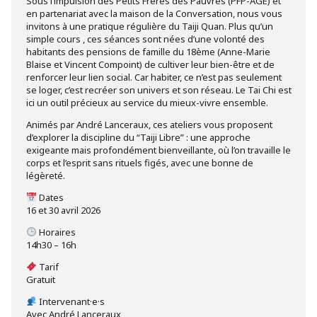
Sous l’impulsion des Petits Frères des Pauvres (PFP-AGE) et
en partenariat avec la maison de la Conversation, nous vous
invitons à une pratique régulière du Taiji Quan. Plus qu’un
simple cours , ces séances sont nées d’une volonté des
habitants des pensions de famille du 18ème (Anne-Marie
Blaise et Vincent Compoint) de cultiver leur bien-être et de
renforcer leur lien social. Car habiter, ce n’est pas seulement
se loger, c’est recréer son univers et son réseau. Le Tai Chi est
ici un outil précieux au service du mieux-vivre ensemble.
Animés par André Lanceraux, ces ateliers vous proposent
d’explorer la discipline du “Taiji Libre” : une approche
exigeante mais profondément bienveillante, où l’on travaille le
corps et l’esprit sans rituels figés, avec une bonne de
légèreté.
Dates
16 et 30 avril 2026
Horaires
14h30 – 16h
Tarif
Gratuit
Intervenant·e·s
Avec André Lanceraux