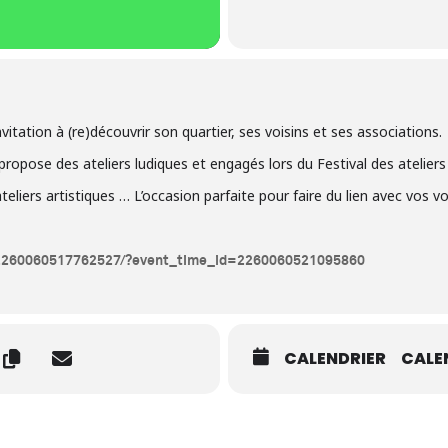
itation à (re)découvrir son quartier, ses voisins et ses associations.
opose des ateliers ludiques et engagés lors du Festival des ateliers d
liers artistiques … L’occasion parfaite pour faire du lien avec vos voi
/2260060517762527/?event_time_id=2260060521095860
CALENDRIER
CALE