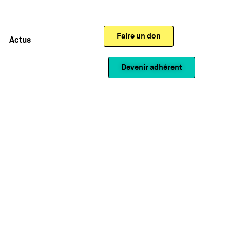
Faire un don
Actus
Devenir adhérent