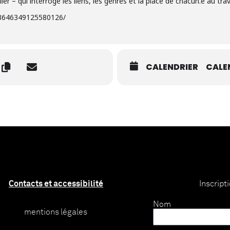
r – qui interroge les liens, les genres et la place de chacun.e au trava
/3646349125580126/
CALENDRIER
CALE
Contacts et accessibilité
Inscript
Nom
mentions légales