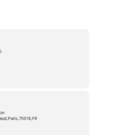
0
ion
aud,Paris,75018,FR