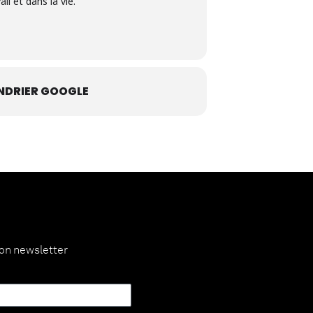
il et dans la vie.
NDRIER GOOGLE
ion newsletter