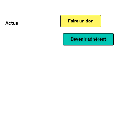
Faire un don
Actus
Devenir adhérent