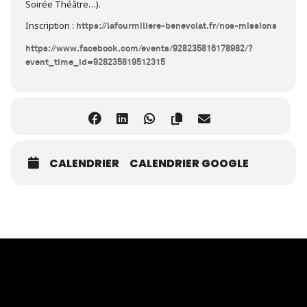
Soirée Théâtre…).
Inscription :
https://lafourmiliere-benevolat.fr/nos-missions
https://www.facebook.com/events/928235816178982/?
event_time_id=928235819512315
CALENDRIER
CALENDRIER GOOGLE