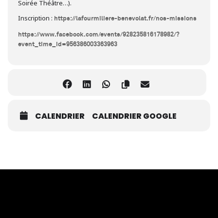
Soirée Théâtre…).
Inscription :
https://lafourmiliere-benevolat.fr/nos-missions
https://www.facebook.com/events/928235816178982/?
event_time_id=956386003363963
CALENDRIER
CALENDRIER GOOGLE