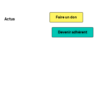
Faire un don
Actus
Devenir adhérent