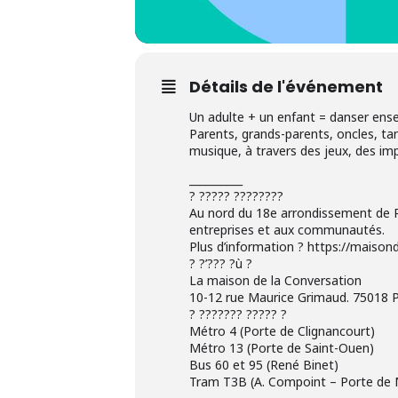
Détails de l'événement
Un adulte + un enfant = danser ens
Parents, grands-parents, oncles, tan
musique, à travers des jeux, des imp
__________
? ????? ????????
Au nord du 18e arrondissement de Pa
entreprises et aux communautés.
Plus d’information ? https://maison
? ?’??? ?ù ?
La maison de la Conversation
10-12 rue Maurice Grimaud. 75018 P
? ??????? ????? ?
Métro 4 (Porte de Clignancourt)
Métro 13 (Porte de Saint-Ouen)
Bus 60 et 95 (René Binet)
Tram T3B (A. Compoint – Porte de