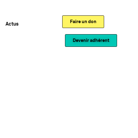
Faire un don
Actus
Devenir adhérent