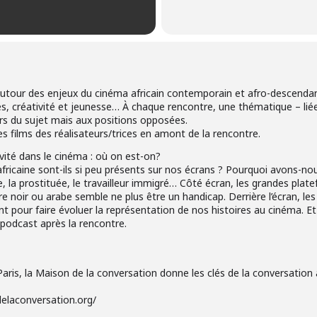
utour des enjeux du cinéma africain contemporain et afro-descendan
, créativité et jeunesse… À chaque rencontre, une thématique – liée
urs du sujet mais aux positions opposées.
les films des réalisateurs/trices en amont de la rencontre.
vité dans le cinéma : où on est-on?
fricaine sont-ils si peu présents sur nos écrans ? Pourquoi avons-nous
 la prostituée, le travailleur immigré… Côté écran, les grandes pl
 noir ou arabe semble ne plus être un handicap. Derrière l’écran, le
nt pour faire évoluer la représentation de nos histoires au cinéma. Et 
podcast après la rencontre.
ris, la Maison de la conversation donne les clés de la conversation a
delaconversation.org/