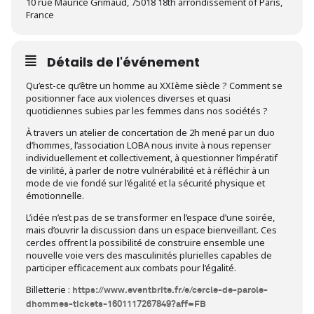
10 rue Maurice Grimaud, 75018 18th arrondissement of Paris,
France
Détails de l'événement
Qu’est-ce qu’être un homme au XXIème siècle ? Comment se
positionner face aux violences diverses et quasi
quotidiennes subies par les femmes dans nos sociétés ?
À travers un atelier de concertation de 2h mené par un duo
d’hommes, l’association LOBA nous invite à nous repenser
individuellement et collectivement, à questionner l’impératif
de virilité, à parler de notre vulnérabilité et à réfléchir à un
mode de vie fondé sur l’égalité et la sécurité physique et
émotionnelle.
L’idée n’est pas de se transformer en l’espace d’une soirée,
mais d’ouvrir la discussion dans un espace bienveillant. Ces
cercles offrent la possibilité de construire ensemble une
nouvelle voie vers des masculinités plurielles capables de
participer efficacement aux combats pour l’égalité.
Billetterie :
https://www.eventbrite.fr/e/cercle-de-parole-
dhommes-tickets-1601117267849?aff=FB