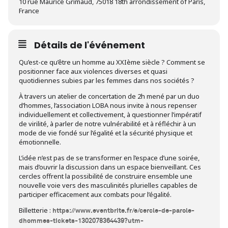
10 rue Maurice Grimaud, 75018 18th arrondissement of Paris,
France
Détails de l'événement
Qu’est-ce qu’être un homme au XXIème siècle ? Comment se
positionner face aux violences diverses et quasi
quotidiennes subies par les femmes dans nos sociétés ?
À travers un atelier de concertation de 2h mené par un duo
d’hommes, l’association LOBA nous invite à nous repenser
individuellement et collectivement, à questionner l’impératif
de virilité, à parler de notre vulnérabilité et à réfléchir à un
mode de vie fondé sur l’égalité et la sécurité physique et
émotionnelle.
L’idée n’est pas de se transformer en l’espace d’une soirée,
mais d’ouvrir la discussion dans un espace bienveillant. Ces
cercles offrent la possibilité de construire ensemble une
nouvelle voie vers des masculinités plurielles capables de
participer efficacement aux combats pour l’égalité.
Billetterie :
https://www.eventbrite.fr/e/cercle-de-parole-
dhommes-tickets-1302078364439?utm-