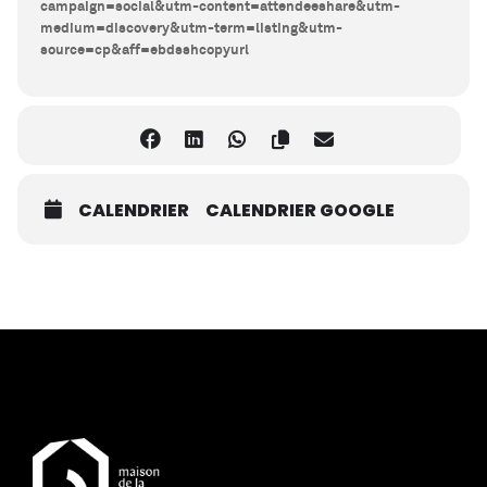
campaign=social&utm-content=attendeeshare&utm-
medium=discovery&utm-term=listing&utm-
source=cp&aff=ebdsshcopyurl
CALENDRIER
CALENDRIER GOOGLE