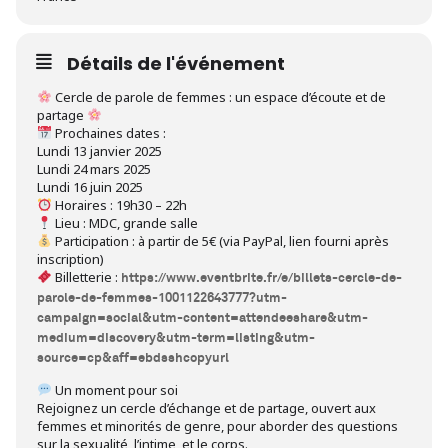
Détails de l'événement
Cercle de parole de femmes : un espace d’écoute et de
partage
Prochaines dates :
Lundi 13 janvier 2025
Lundi 24 mars 2025
Lundi 16 juin 2025
Horaires : 19h30 – 22h
Lieu : MDC, grande salle
Participation : à partir de 5€ (via PayPal, lien fourni après
inscription)
Billetterie :
https://www.eventbrite.fr/e/billets-cercle-de-
parole-de-femmes-1001122643777?utm-
campaign=social&utm-content=attendeeshare&utm-
medium=discovery&utm-term=listing&utm-
source=cp&aff=ebdsshcopyurl
Un moment pour soi
Rejoignez un cercle d’échange et de partage, ouvert aux
femmes et minorités de genre, pour aborder des questions
sur la sexualité, l’intime, et le corps.