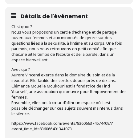
Détails de l'événement
C’est quoi ?
Nous vous proposons un cercle d’échange et de partage
ouvert aux femmes et aux minorités de genre sur des
questions liées à la sexualité, à l’intime et au corps. Une fois
par mois, nous nous retrouvons en petit comité afin que
chacune ait le temps de l’écoute et de la parole, dans un
espace bienveillant.
Avec qui ?
Aurore Vincenti exerce dans le domaine du soin et de la
sexualité. Elle facilite des cercles depuis près de dix ans.
Clémence Mouellé Moukouri est la fondatrice de Find
Yourself, une association qui oeuvre pour l’empowerment des
femmes.
Ensemble, elles ont à cœur d’offrir un espace où il est
possible d’échanger sur ces sujets souvent maintenus dans
le silence.
https://www.facebook.com/events/836066374674409/?
event_time_id=836066401341073