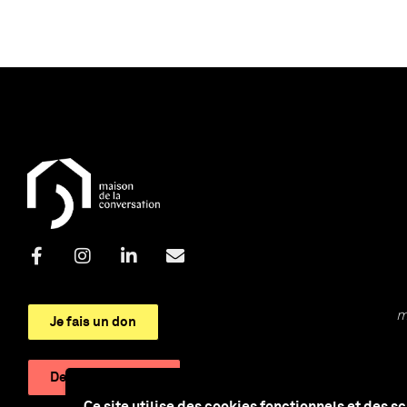
m
Je fais un don
Devenir adhérent