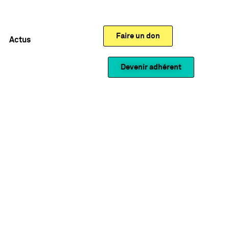
Faire un don
Actus
Devenir adhérent