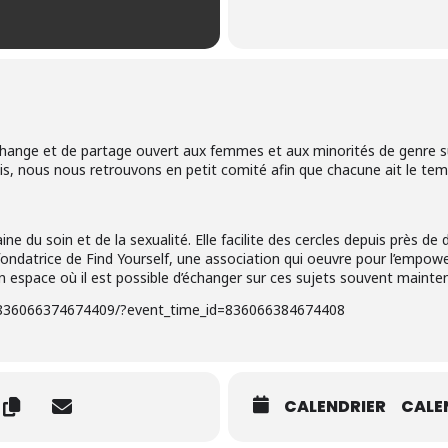
ange et de partage ouvert aux femmes et aux minorités de genre sur 
ois, nous nous retrouvons en petit comité afin que chacune ait le tem
e du soin et de la sexualité. Elle facilite des cercles depuis près de d
ondatrice de Find Yourself, une association qui oeuvre pour l’emp
un espace où il est possible d’échanger sur ces sujets souvent mainten
/836066374674409/?event_time_id=836066384674408
CALENDRIER
CALE