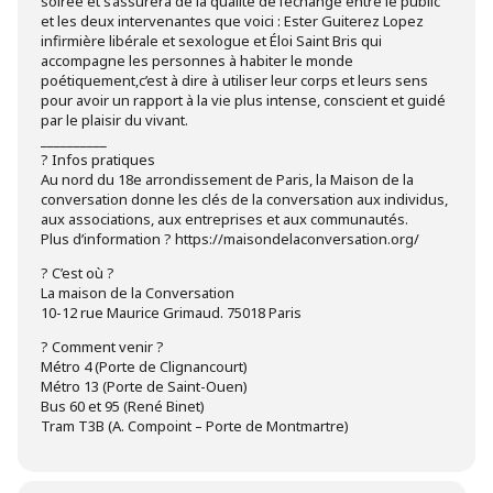
soirée et s’assurera de la qualité de l’échange entre le public
et les deux intervenantes que voici : Ester Guiterez Lopez
infirmière libérale et sexologue et Éloi Saint Bris qui
accompagne les personnes à habiter le monde
poétiquement,c’est à dire à utiliser leur corps et leurs sens
pour avoir un rapport à la vie plus intense, conscient et guidé
par le plaisir du vivant.
_ _________
? Infos pratiques
Au nord du 18e arrondissement de Paris, la Maison de la
conversation donne les clés de la conversation aux individus,
aux associations, aux entreprises et aux communautés.
Plus d’information ? https://maisondelaconversation.org/
? C’est où ?
La maison de la Conversation
10-12 rue Maurice Grimaud. 75018 Paris
? Comment venir ?
Métro 4 (Porte de Clignancourt)
Métro 13 (Porte de Saint-Ouen)
Bus 60 et 95 (René Binet)
Tram T3B (A. Compoint – Porte de Montmartre)