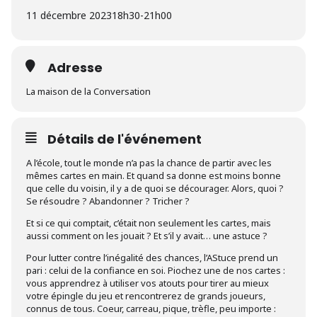
11 décembre 2023
18h30
-
21h00
Adresse
La maison de la Conversation
Détails de l'événement
A l’école, tout le monde n’a pas la chance de partir avec les
mêmes cartes en main. Et quand sa donne est moins bonne
que celle du voisin, il y a de quoi se décourager. Alors, quoi ?
Se résoudre ? Abandonner ? Tricher ?
Et si ce qui comptait, c’était non seulement les cartes, mais
aussi comment on les jouait ? Et s’il y avait… une astuce ?
Pour lutter contre l’inégalité des chances, l’AStuce prend un
pari : celui de la confiance en soi. Piochez une de nos cartes :
vous apprendrez à utiliser vos atouts pour tirer au mieux
votre épingle du jeu et rencontrerez de grands joueurs,
connus de tous. Coeur, carreau, pique, trèfle, peu importe :