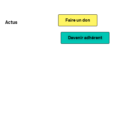
Faire un don
Actus
Devenir adhérent