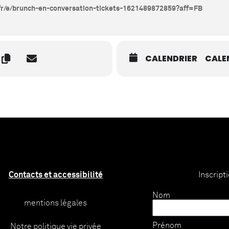
.fr/e/brunch-en-conversation-tickets-1621489872859?aff=FB
CALENDRIER
CALE
Contacts et accessibilité
Inscript
Nom
mentions légales
Prénom
Notre politique vie privée