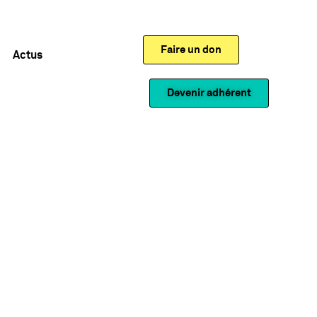
Faire un don
Actus
Devenir adhérent