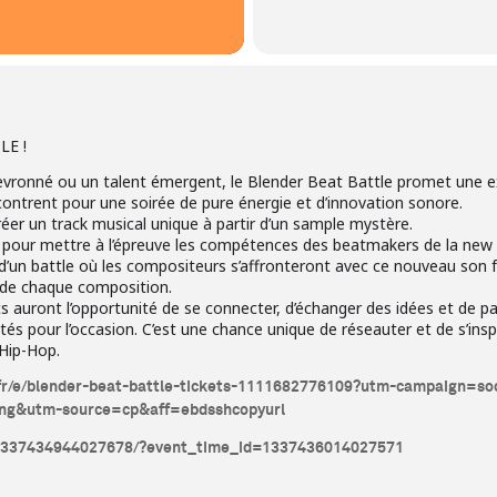
LE !
ronné ou un talent émergent, le Blender Beat Battle promet une exp
ontrent pour une soirée de pure énergie et d’innovation sonore.
éer un track musical unique à partir d’un sample mystère.
ité pour mettre à l’épreuve les compétences des beatmakers de la new
d’un battle où les compositeurs s’affronteront avec ce nouveau son fr
l de chaque composition.
ts auront l’opportunité de se connecter, d’échanger des idées et de pa
és pour l’occasion. C’est une chance unique de réseauter et de s’ins
 Hip-Hop.
.fr/e/blender-beat-battle-tickets-1111682776109?utm-campaign=
ng&utm-source=cp&aff=ebdsshcopyurl
/1337434944027678/?event_time_id=1337436014027571