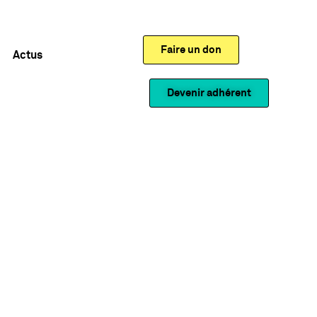
Faire un don
Actus
Devenir adhérent