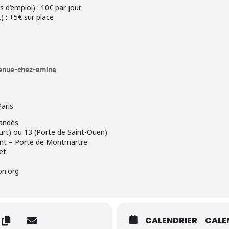
s d’emploi) : 10€ par jour
) : +5€ sur place
nvenue-chez-amina
aris
andés
ourt) ou 13 (Porte de Saint-Ouen)
int – Porte de Montmartre
et
on.org
CALENDRIER
CALE