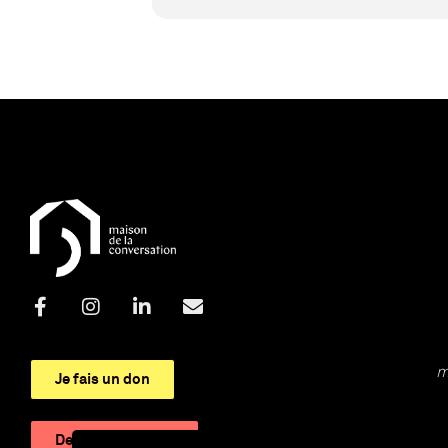
m
Je fais un don
Devenir adhérent