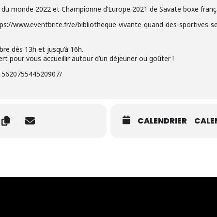
du monde 2022 et Championne d’Europe 2021 de Savate boxe frança
 https://www.eventbrite.fr/e/bibliotheque-vivante-quand-des-sportives-
re dès 13h et jusqu’à 16h.
rt pour vous accueillir autour d’un déjeuner ou goûter !
/1562075544520907/
CALENDRIER
CALE