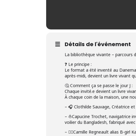
Détails de l'événement
La bibliothèque vivante – parcours
❓ Le principe :
Le format a été inventé au Danemar
après-midi, devient un livre vivant q
🤔 Comment ça se passe le jour J :
Chaque invité.e devient un livre viva
À chaque coin de la maison, une no
– 🎧 Clothilde Sauvage, Créatrice et
– ⛵️Capucine Trochet, navigatrice i
voilier du Bangladesh, fabriqué avec
– 👯‍♂️Camille Regneault alias B-girl