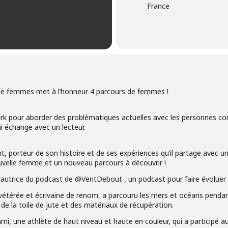
France
 de femmes met à l’honneur 4 parcours de femmes !
k pour aborder des problématiques actuelles avec les personnes con
ui échange avec un lecteur.
nt, porteur de son histoire et de ses expériences qu’il partage avec un
uvelle femme et un nouveau parcours à découvrir !
 autrice du podcast de @VentDebout , un podcast pour faire évoluer l
nvétérée et écrivaine de renom, a parcouru les mers et océans pendant
 de la toile de jute et des matériaux de récupération.
 Kami, une athlète de haut niveau et haute en couleur, qui a participé 