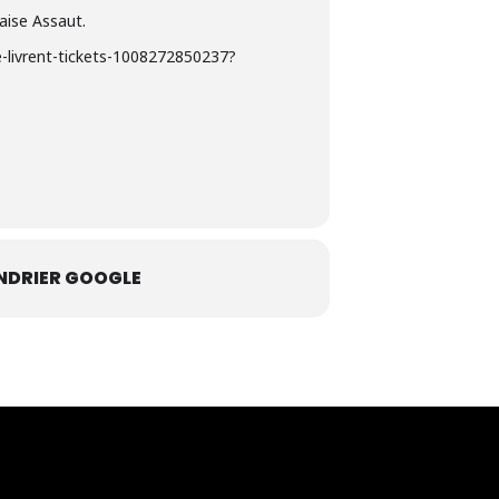
ise Assaut.
se-livrent-tickets-1008272850237?
NDRIER GOOGLE