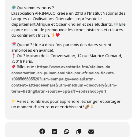
Qui sommes-nous ?
L’association AFRINALCO, créée en 2013 à l’Institut National des
Langues et Civilisations Orientales, représente le
département Afrique et Océan-Indien et ses étudiants.
Elle
a pour mission de promouvoir les riches histoires et cultures
du continent africain.
Quand ? Une à deux fois par mois (les dates seront
annoncées en avance).
Où ? Maison de la Conversation, 12 rue Maurice Grimaud,
75018 Paris.
Billetterie :
https://www.eventbrite.fr/e/ateliers-de-
conversation-en-pulaar-soninke-par-afrinalco-tickets-
1098566685529?utm-campaign=social&utm-
content=attendeeshare&utm-medium=discovery&utm-
term=listing&utm-source=cp&aff=ebdsshcopyurl
Venez nombreux pour apprendre, échanger et partager
un moment chaleureux et enrichissant !