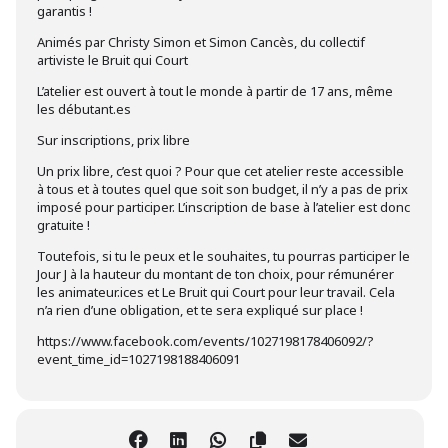
garantis !
Animés par Christy Simon et Simon Cancès, du collectif
artiviste le Bruit qui Court
L’atelier est ouvert à tout le monde à partir de 17 ans, même
les débutant.es
Sur inscriptions, prix libre
Un prix libre, c’est quoi ? Pour que cet atelier reste accessible
à tous et à toutes quel que soit son budget, il n’y a pas de prix
imposé pour participer. L’inscription de base à l’atelier est donc
gratuite !
Toutefois, si tu le peux et le souhaites, tu pourras participer le
Jour J à la hauteur du montant de ton choix, pour rémunérer
les animateur.ices et Le Bruit qui Court pour leur travail. Cela
n’a rien d’une obligation, et te sera expliqué sur place !
https://www.facebook.com/events/1027198178406092/?
event_time_id=1027198188406091