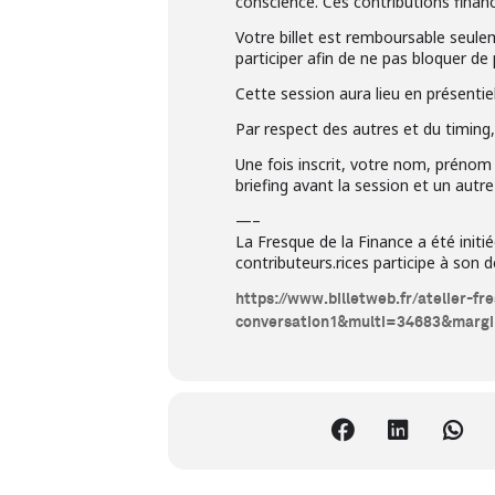
conscience. Ces contributions financi
Votre billet est remboursable seulem
participer afin de ne pas bloquer de 
Cette session aura lieu en présentiel
Par respect des autres et du timing,
Une fois inscrit, votre nom, prénom 
briefing avant la session et un autre
—–
La Fresque de la Finance a été initi
contributeurs.rices participe à son
https://www.billetweb.fr/atelier-fr
conversation1&multi=34683&marg