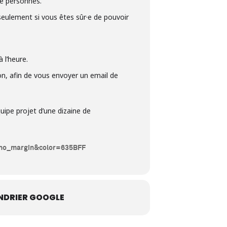
de personnes.
 seulement si vous êtes sûr·e de pouvoir
 l’heure.
on, afin de vous envoyer un email de
uipe projet d’une dizaine de
=no_margin&color=635BFF
NDRIER GOOGLE