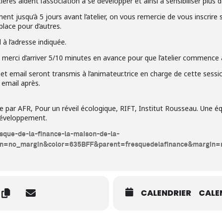
ères aident l’association à se développer et ainsi à sensibiliser plus 
ent jusqu’à 5 jours avant l’atelier, on vous remercie de vous inscrire
place pour d’autres.
 à l’adresse indiquée.
 merci d’arriver 5/10 minutes en avance pour que l’atelier commence à
et email seront transmis à l’animateur.trice en charge de cette sessi
 email après.
ée par AFR, Pour un réveil écologique, RIFT, Institut Rousseau. Une éq
 développement.
esque-de-la-finance-la-maison-de-la-
in=no_margin&color=635BFF&parent=fresquedelafinance&margin
CALENDRIER
CALE