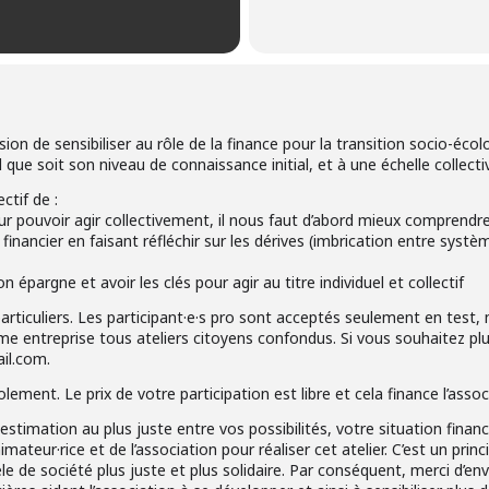
on de sensibiliser au rôle de la finance pour la transition socio-écolog
l que soit son niveau de connaissance initial, et à une échelle collecti
ctif de :
our pouvoir agir collectivement, il nous faut d’abord mieux comprend
financier en faisant réfléchir sur les dérives (imbrication entre sys
épargne et avoir les clés pour agir au titre individuel et collectif
 particuliers. Les participant·e·s pro sont acceptés seulement en t
ême entreprise tous ateliers citoyens confondus. Si vous souhaitez plus
il.com.
ement. Le prix de votre participation est libre et cela finance l’assoc
e estimation au plus juste entre vos possibilités, votre situation finan
imateur·rice et de l’association pour réaliser cet atelier. C’est un pri
 de société plus juste et plus solidaire. Par conséquent, merci d’env