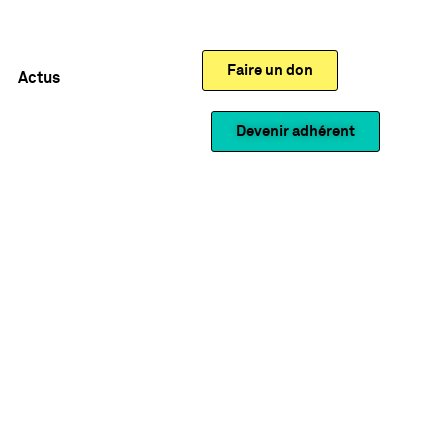
Faire un don
Actus
Devenir adhérent