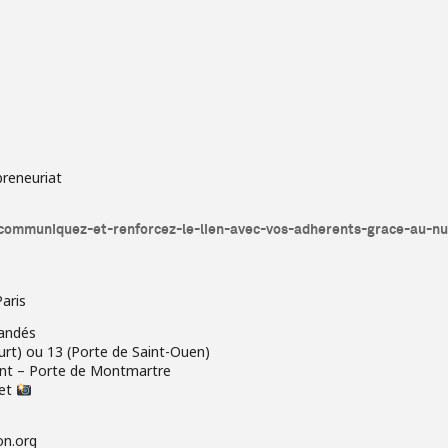
preneuriat
ts-communiquez-et-renforcez-le-lien-avec-vos-adherents-grace-au
aris
andés
ourt) ou 13 (Porte de Saint-Ouen)
int – Porte de Montmartre
net
on.org