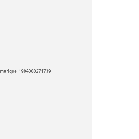
-numerique-1984388271739