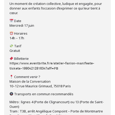
Un moment de création collective, ludique et engagée, pour
donner aux enfants l’occasion d’exprimer ce qui leur tient à
cœur.
Date
Mercredi 17 juin
Horaires
14h – 17h
Tarif
Gratuit
Billetterie
https://www.eventbrite.fr/e/atelier-fanion-manifeste-
tickets-1990421281634?aff=FB
Comment venir ?
Maison de la Conversation
10–12 rue Maurice Grimaud, 75018 Paris
Transports en commun recommandés
Métro : lignes 4 (Porte de Clignancourt) ou 13 (Porte de Saint-
Ouen)
Tram : T3B, arrêt Angélique Compoint – Porte de Montmartre