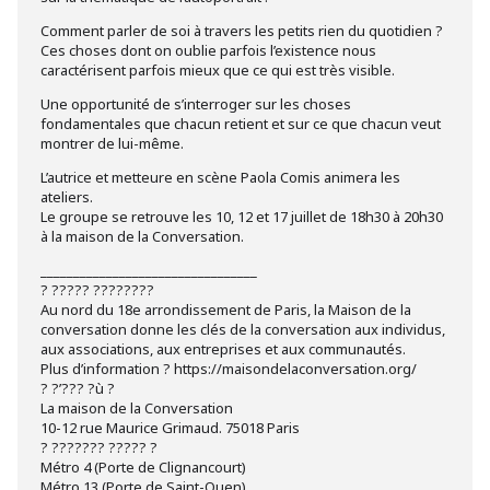
Comment parler de soi à travers les petits rien du quotidien ?
Ces choses dont on oublie parfois l’existence nous
caractérisent parfois mieux que ce qui est très visible.
Une opportunité de s’interroger sur les choses
fondamentales que chacun retient et sur ce que chacun veut
montrer de lui-même.
L’autrice et metteure en scène Paola Comis animera les
ateliers.
Le groupe se retrouve les 10, 12 et 17 juillet de 18h30 à 20h30
à la maison de la Conversation.
_________________________________
? ????? ????????
Au nord du 18e arrondissement de Paris, la Maison de la
conversation donne les clés de la conversation aux individus,
aux associations, aux entreprises et aux communautés.
Plus d’information ? https://maisondelaconversation.org/
? ?’??? ?ù ?
La maison de la Conversation
10-12 rue Maurice Grimaud. 75018 Paris
? ??????? ????? ?
Métro 4 (Porte de Clignancourt)
Métro 13 (Porte de Saint-Ouen)