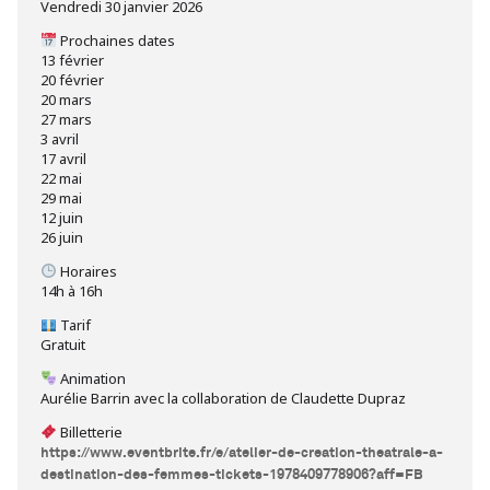
Vendredi 30 janvier 2026
Prochaines dates
13 février
20 février
20 mars
27 mars
3 avril
17 avril
22 mai
29 mai
12 juin
26 juin
Horaires
14h à 16h
Tarif
Gratuit
Animation
Aurélie Barrin avec la collaboration de Claudette Dupraz
Billetterie
https://www.eventbrite.fr/e/atelier-de-creation-theatrale-a-
destination-des-femmes-tickets-1978409778906?aff=FB