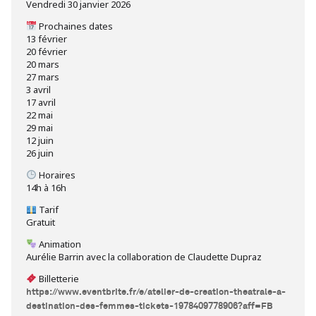
Vendredi 30 janvier 2026
Prochaines dates
13 février
20 février
20 mars
27 mars
3 avril
17 avril
22 mai
29 mai
12 juin
26 juin
Horaires
14h à 16h
Tarif
Gratuit
Animation
Aurélie Barrin avec la collaboration de Claudette Dupraz
Billetterie
https://www.eventbrite.fr/e/atelier-de-creation-theatrale-a-
destination-des-femmes-tickets-1978409778906?aff=FB